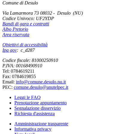
Comune di Desulo
Via Lamarmora 73 08032 - Desulo (NU)
Codice Univoco:
UF2YDP
Bandi di gara e contratti
Albo Pretorio
Area riservata
Obiettivi di accessibilità
Ipa gov
: c_d287
Codice fiscale: 81000250910
P.IVA: 00168490910
Tel: 0784619211
Fax: 0784619855
Email:
info@comune.desulo.nu.it
PEC:
comune.desulo@anutelpec.it
Leggi le FAQ
Prenotazione appuntamento
Segnalazione disservizio
Richiesta d'assistenza
Amministrazione trasparente
Informativa privacy