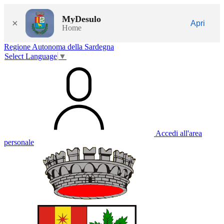
MyDesulo
×
Apri
Home
Regione Autonoma della Sardegna
Select Language
▼
Accedi all'area
personale