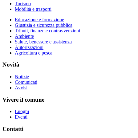
Turismo
Mobilità e trasporti
Educazione e formazione
Giustizia e sicurezza pubblica
Tributi, finanze e contravvenzioni
Ambiente
Salute, benessere e assistenza
Autorizzazioni
Agricoltura e pesca
Novità
Notizie
Comunicati
Avvisi
Vivere il comune
Luoghi
Eventi
Contatti