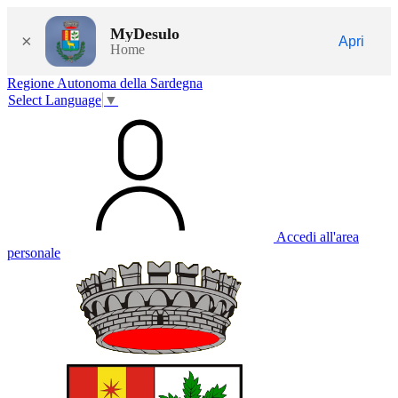
MyDesulo
×
Apri
Home
Regione Autonoma della Sardegna
Select Language
▼
Accedi all'area
personale