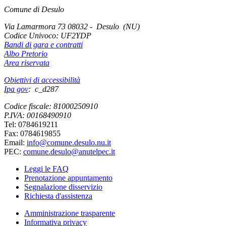
Comune di Desulo
Via Lamarmora 73 08032 - Desulo (NU)
Codice Univoco:
UF2YDP
Bandi di gara e contratti
Albo Pretorio
Area riservata
Obiettivi di accessibilità
Ipa gov
: c_d287
Codice fiscale: 81000250910
P.IVA: 00168490910
Tel: 0784619211
Fax: 0784619855
Email:
info@comune.desulo.nu.it
PEC:
comune.desulo@anutelpec.it
Leggi le FAQ
Prenotazione appuntamento
Segnalazione disservizio
Richiesta d'assistenza
Amministrazione trasparente
Informativa privacy