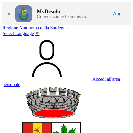
MyDesulo
×
Apri
Convocazione Commissio...
Regione Autonoma della Sardegna
Select Language
▼
Accedi all'area
personale