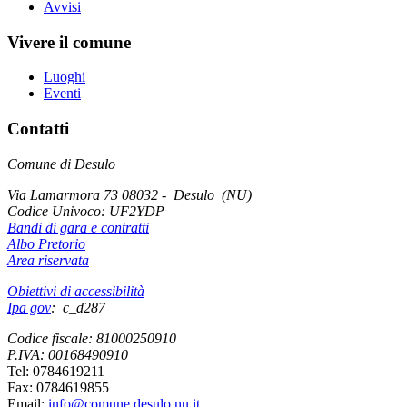
Avvisi
Vivere il comune
Luoghi
Eventi
Contatti
Comune di Desulo
Via Lamarmora 73 08032 - Desulo (NU)
Codice Univoco:
UF2YDP
Bandi di gara e contratti
Albo Pretorio
Area riservata
Obiettivi di accessibilità
Ipa gov
: c_d287
Codice fiscale: 81000250910
P.IVA: 00168490910
Tel: 0784619211
Fax: 0784619855
Email:
info@comune.desulo.nu.it