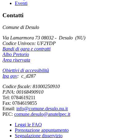
Eventi
Contatti
Comune di Desulo
Via Lamarmora 73 08032 - Desulo (NU)
Codice Univoco:
UF2YDP
Bandi di gara e contratti
Albo Pretorio
Area riservata
Obiettivi di accessibilità
Ipa gov
: c_d287
Codice fiscale: 81000250910
P.IVA: 00168490910
Tel: 0784619211
Fax: 0784619855
Email:
info@comune.desulo.nu.it
PEC:
comune.desulo@anutelpec.it
Leggi le FAQ
Prenotazione appuntamento
Segnalazione disservizio