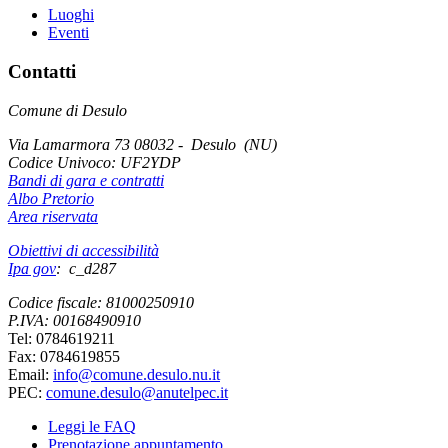
Luoghi
Eventi
Contatti
Comune di Desulo
Via Lamarmora 73 08032 - Desulo (NU)
Codice Univoco:
UF2YDP
Bandi di gara e contratti
Albo Pretorio
Area riservata
Obiettivi di accessibilità
Ipa gov
: c_d287
Codice fiscale: 81000250910
P.IVA: 00168490910
Tel: 0784619211
Fax: 0784619855
Email:
info@comune.desulo.nu.it
PEC:
comune.desulo@anutelpec.it
Leggi le FAQ
Prenotazione appuntamento