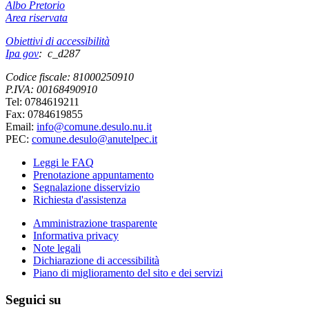
Albo Pretorio
Area riservata
Obiettivi di accessibilità
Ipa gov
: c_d287
Codice fiscale: 81000250910
P.IVA: 00168490910
Tel: 0784619211
Fax: 0784619855
Email:
info@comune.desulo.nu.it
PEC:
comune.desulo@anutelpec.it
Leggi le FAQ
Prenotazione appuntamento
Segnalazione disservizio
Richiesta d'assistenza
Amministrazione trasparente
Informativa privacy
Note legali
Dichiarazione di accessibilità
Piano di miglioramento del sito e dei servizi
Seguici su