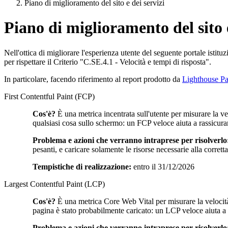
Piano di miglioramento del sito e dei servizi
Piano di miglioramento del sito e
Nell'ottica di migliorare l'esperienza utente del seguente portale istitu
per rispettare il Criterio "C.SE.4.1 - Velocità e tempi di risposta".
In particolare, facendo riferimento al report prodotto da
Lighthouse Pa
First Contentful Paint (FCP)
Cos'è?
È una metrica incentrata sull'utente per misurare la v
qualsiasi cosa sullo schermo: un FCP veloce aiuta a rassicura
Problema e azioni che verranno intraprese per risolverlo
pesanti, e caricare solamente le risorse necessarie alla corret
Tempistiche di realizzazione:
entro il 31/12/2026
Largest Contentful Paint (LCP)
Cos'è?
È una metrica Core Web Vital per misurare la velocità
pagina è stato probabilmente caricato: un LCP veloce aiuta a ra
Problema e azioni che verranno intraprese per risolverlo