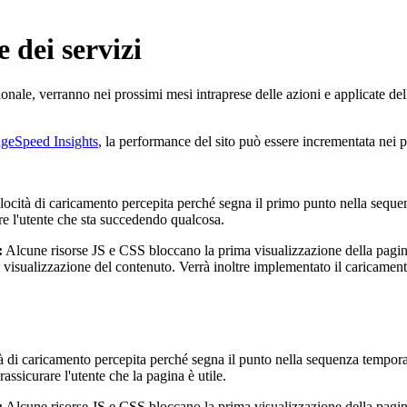
 dei servizi
zionale, verranno nei prossimi mesi intraprese delle azioni e applicate del
geSpeed Insights
, la performance del sito può essere incrementata nei p
elocità di caricamento percepita perché segna il primo punto nella seque
re l'utente che sta succedendo qualcosa.
:
Alcune risorse JS e CSS bloccano la prima visualizzazione della pagina
ta visualizzazione del contenuto. Verrà inoltre implementato il caricamen
 di caricamento percepita perché segna il punto nella sequenza temporale
ssicurare l'utente che la pagina è utile.
:
Alcune risorse JS e CSS bloccano la prima visualizzazione della pagina